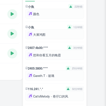
小魚
22秒前
颜色
小魚
1分钟前
大展鸿图
2407:4b00:****
3分钟前
想和你看五月的晚霞
2405:3800:****
25分钟前
Gareth.T - 玻璃
116.241.*.*
32分钟前
Cat'sMelody - 巷仔口的风