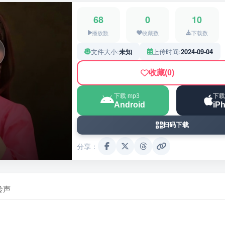
68
0
10
播放数
收藏数
下载数
文件大小:
未知
上传时间:
2024-09-04
收藏
(0)
下载 mp3
下载
Android
iP
扫码下载
分享：
铃声