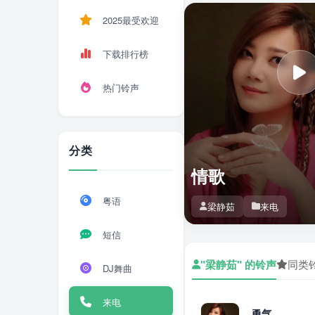
2025最受欢迎
下载排行榜
热门铃声
分类
情歌
粤语
梁静茹
来电
短信
"梁静茹" 的铃声
同类
DJ舞曲
来电
勇气