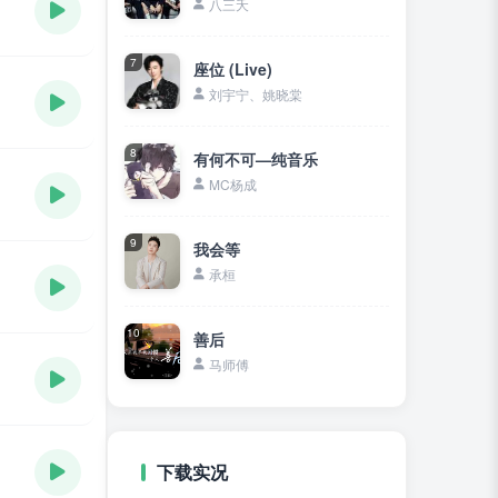
八三夭
7
座位 (Live)
刘宇宁、姚晓棠
8
有何不可—纯音乐
MC杨成
9
我会等
承桓
10
善后
马师傅
下载实况