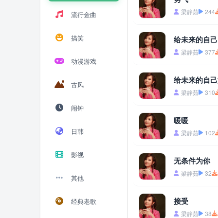
梁静茹
244
流行金曲
搞笑
给未来的自己
梁静茹
377
动漫游戏
给未来的自己
古风
梁静茹
310
闹钟
暖暖
日韩
梁静茹
102
影视
无条件为你
梁静茹
32
其他
接受
经典老歌
梁静茹
38