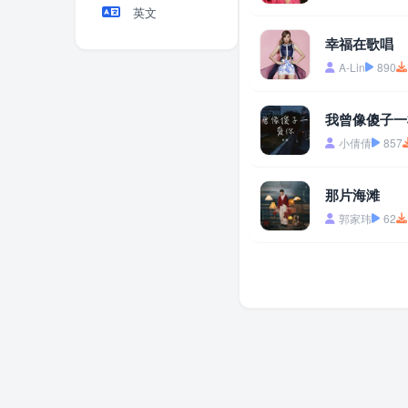
英文
幸福在歌唱
A-Lin
890
我曾像傻子一
小倩倩
857
那片海滩
郭家玮
62