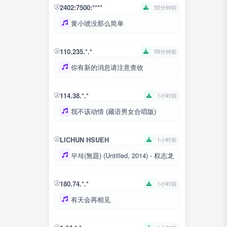
2402:7500:****
55分钟前
黄小琥没那么简单
110.235.*.*
59分钟前
你有新的消息请注意查收
114.38.*.*
1小时前
我不该动情 (藏语男女合唱版)
LICHUN HSUEH
1小时前
무제(無題) (Untitled, 2014) - 权志龙
180.74.*.*
1小时前
有天会再相见