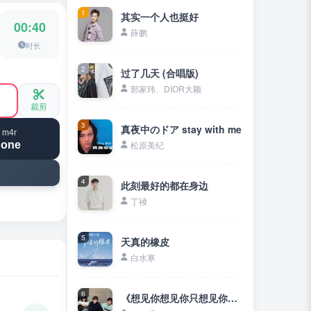
1
其实一个人也挺好
00:40
薛鹏
时长
2
过了几天 (合唱版)
郭家玮、DIOR大颖
裁剪
3
真夜中のドア stay with me
 m4r
hone
松原美纪
4
此刻最好的都在身边
丁祾
5
天真的橡皮
白水寒
6
《想见你想见你只想见你》想见你只想见你❤未来过去我只想见你