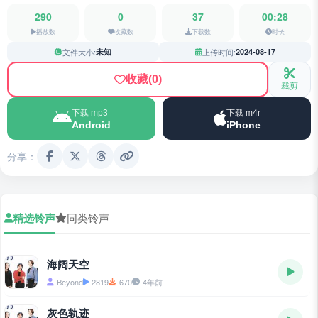
290
0
37
00:28
播放数
收藏数
下载数
时长
文件大小:
未知
上传时间:
2024-08-17
收藏
(0)
裁剪
下载 mp3
下载 m4r
Android
iPhone
分享：
精选铃声
同类铃声
海阔天空
Beyond
2819
670
4年前
灰色轨迹