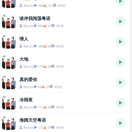
Beyond
545
121
4年前
谁伴我闯荡粤语
Beyond
394
47
2年前
情人
Beyond
286
42
4年前
大地
Beyond
178
36
4年前
真的爱你
Beyond
64
31
3年前
冷雨夜
Beyond
171
29
4年前
海阔天空粤语
Beyond
107
29
2年前