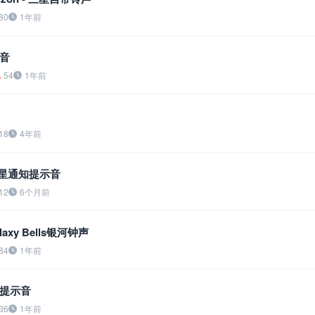
80
1年前
音
54
1年前
18
4年前
e 三星通知提示音
12
6个月前
laxy Bells银河钟声
84
1年前
提示音
36
1年前