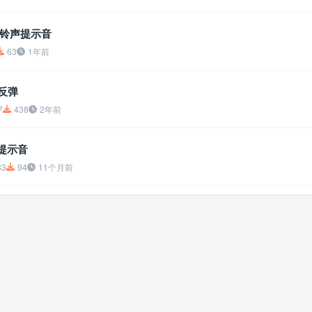
铃声提示音
63
1年前
-反弹
7
438
2年前
提示音
83
94
11个月前