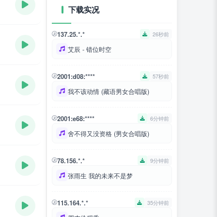
下载实况
137.25.*.*
26秒前
艾辰 - 错位时空
2001:d08:****
57秒前
我不该动情 (藏语男女合唱版)
2001:e68:****
6分钟前
舍不得又没资格 (男女合唱版)
78.156.*.*
9分钟前
张雨生 我的未来不是梦
115.164.*.*
35分钟前