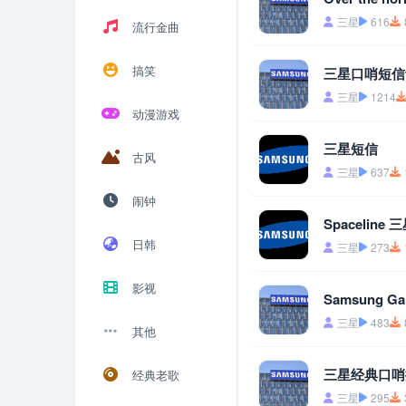
三星
616
流行金曲
搞笑
三星口哨短信
三星
1214
动漫游戏
三星短信
古风
三星
637
闹钟
Spacelin
日韩
三星
273
影视
Samsung Ga
三星
483
其他
三星经典口哨
经典老歌
三星
295