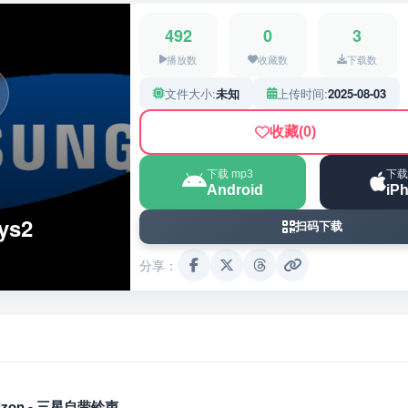
492
0
3
播放数
收藏数
下载数
文件大小:
未知
上传时间:
2025-08-03
收藏
(0)
下载 mp3
下载
Android
iP
ys2
扫码下载
分享：
orizon - 三星自带铃声