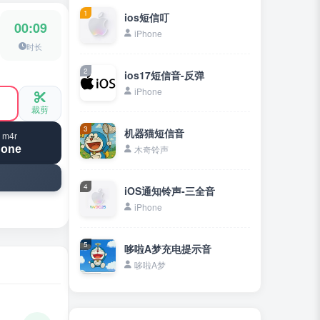
1
ios短信叮
00:09
iPhone
时长
2
ios17短信音-反弹
iPhone
裁剪
3
机器猫短信音
 m4r
hone
木奇铃声
4
iOS通知铃声-三全音
iPhone
5
哆啦A梦充电提示音
哆啦A梦