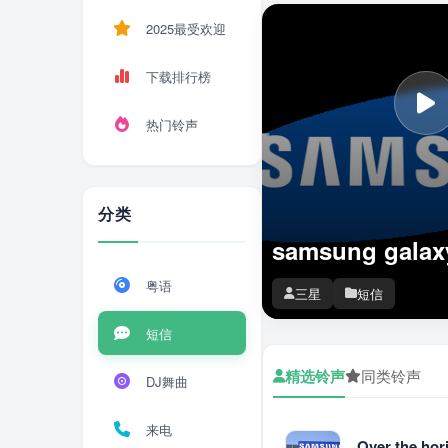
2025最受欢迎
下载排行榜
热门铃声
分类
samsung galax
粤语
三星
短信
短信
精选铃声
同类铃声
DJ舞曲
来电
Over the h