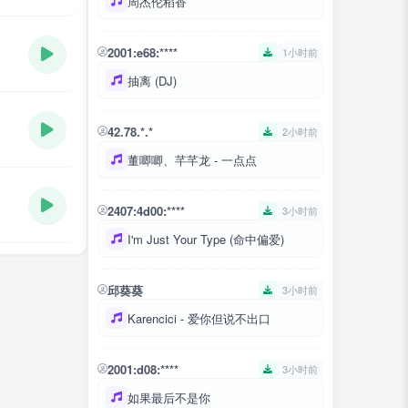
周杰伦稻香
2001:e68:****
1小时前
抽离 (DJ)
42.78.*.*
2小时前
董唧唧、芊芊龙 - 一点点
2407:4d00:****
3小时前
I'm Just Your Type (命中偏爱)
邱葵葵
3小时前
Karencici - 爱你但说不出口
2001:d08:****
3小时前
如果最后不是你