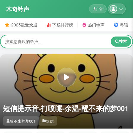
木奇铃声
去广告
2025最受欢迎
下载排行榜
热门铃声
粤语
搜索
短信提示音-打喷嚏-余温-醒不来的梦001
醒不来的梦001
短信