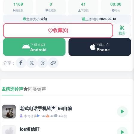
1169
0
41
00:00
播放数
收藏数
下载数
时长
文件大小:
未知
上传时间:
2025-02-18
收藏
(0)
裁剪
下载 mp3
下载 m4r
Android
iPhone
分享：
精选铃声
同类铃声
老式电话手机铃声_66自编
木奇铃声
846
46
4年前
ios短信叮