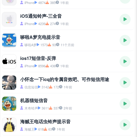
iPhone
4874
385
1年前
iOS通知铃声-三全音
iPhone
4239
274
1年前
哆啦A梦充电提示音
哆啦A梦
1573
93
11个月前
ios17短信音-反弹
iPhone
8596
436
1年前
小怀念一下icq的专属音效吧、可作短信用途
信息短信
3142
172
1年前
机器猫短信音
木奇铃声
3611
337
2年前
海贼王电话虫铃声提示音
海贼王
618
63
1年前