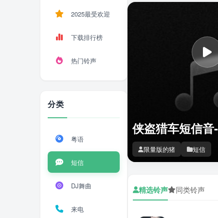
2025最受欢迎
下载排行榜
热门铃声
分类
侠盗猎车短信音
粤语
限量版的猪
短信
短信
DJ舞曲
精选铃声
同类铃声
来电