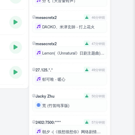
分飞（大音量铃声）
mesecretx2
46分钟前
DAOKO、米津玄師 - 打上花火
mesecretx2
47分钟前
Lemon(《Unnatural》日剧主题曲)手机铃声mp3
27.125.*.*
49分钟前
郁可唯 - 暖心
Jacky Zhu
50分钟前
荒 (竹笛纯享版)
2402:7500:****
57分钟前
朝夕 -(《很想很想你》网络剧情定曲) -檀健次2