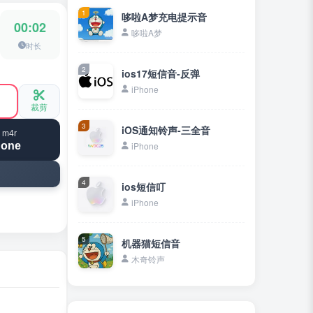
1
哆啦A梦充电提示音
00:02
哆啦A梦
时长
2
ios17短信音-反弹
iPhone
裁剪
3
iOS通知铃声-三全音
 m4r
hone
iPhone
4
ios短信叮
iPhone
5
机器猫短信音
木奇铃声