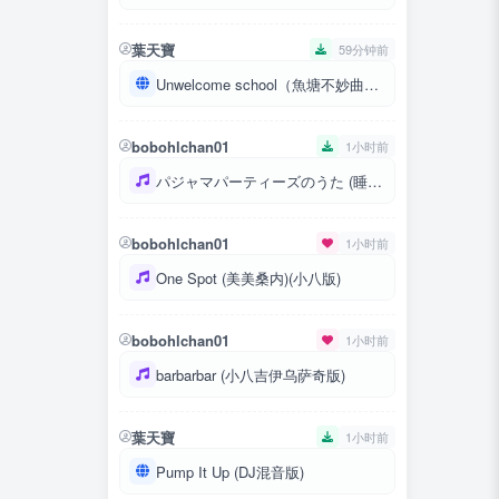
葉天寶
59分钟前
Unwelcome school（魚塘不妙曲）-提取音訊-Ys海燈
bobohlchan01
1小时前
パジャマパーティーズのうた (睡衣派对之歌)
bobohlchan01
1小时前
One Spot (美美桑内)(小八版)
bobohlchan01
1小时前
barbarbar (小八吉伊乌萨奇版)
葉天寶
1小时前
Pump It Up (DJ混音版)