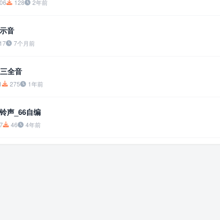
06
128
2年前
示音
17
7个月前
-三全音
1
275
1年前
铃声_66自编
7
46
4年前