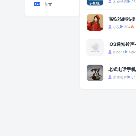
木奇铃声
26
英文
高铁站到站提
小艾
304
iOS通知铃声
iPhone
426
老式电话手机
木奇铃声
84