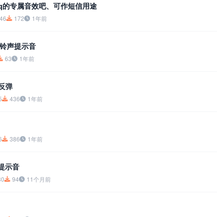
cq的专属音效吧、可作短信用途
46
172
1年前
铃声提示音
63
1年前
-反弹
5
436
1年前
6
386
1年前
提示音
80
94
11个月前