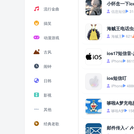
小怀念一下i
流行金曲
信息短信
31
搞笑
海贼王电话虫
海贼王
621
动漫游戏
古风
ios17短信音
iPhone
861
闹钟
ios短信叮
日韩
iPhone
488
影视
哆啦A梦充电
其他
哆啦A梦
15
经典老歌
邮件传入↙🎶