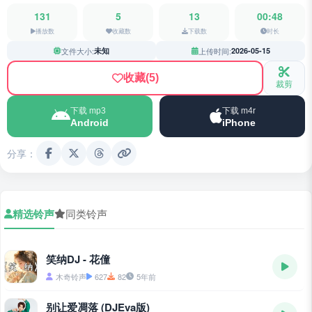
131
5
13
00:48
播放数
收藏数
下载数
时长
文件大小:
未知
上传时间:
2026-05-15
收藏
(5)
裁剪
下载 mp3
下载 m4r
Android
iPhone
分享：
精选铃声
同类铃声
笑纳DJ - 花僮
木奇铃声
627
82
5年前
别让爱凋落 (DJEva版)