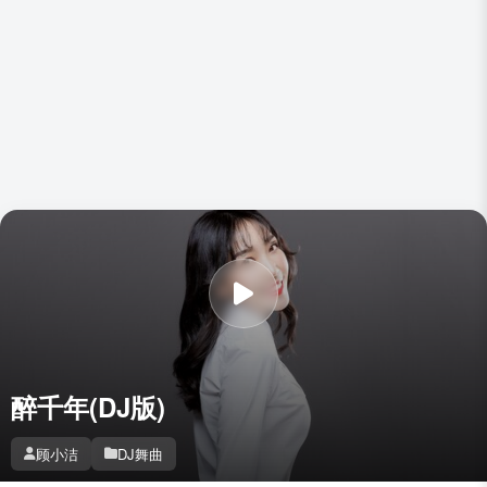
醉千年(DJ版)
顾小洁
DJ舞曲