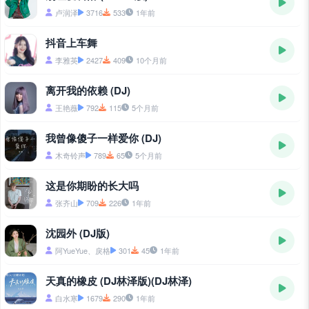
卢润泽
3716
533
1年前
抖音上车舞
李雅英
2427
409
10个月前
离开我的依赖 (DJ)
王艳薇
792
115
5个月前
我曾像傻子一样爱你 (DJ)
木奇铃声
789
65
5个月前
这是你期盼的长大吗
张齐山
709
226
1年前
沈园外 (DJ版)
阿YueYue、戾格
301
45
1年前
天真的橡皮 (DJ林泽版)(DJ林泽)
白水寒
1679
290
1年前