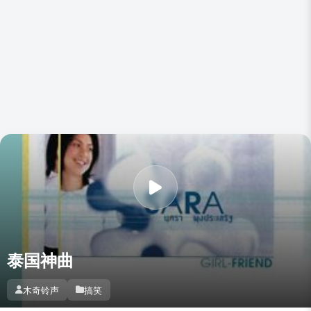
泰国神曲
木奇铃声
搞笑