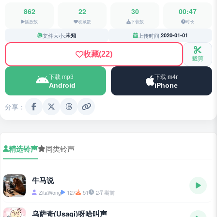
862
22
30
00:47
播放数
收藏数
下载数
时长
文件大小:
未知
上传时间:
2020-01-01
收藏
(22)
裁剪
下载 mp3
下载 m4r
Android
iPhone
分享：
精选铃声
同类铃声
牛马说
ZitaWong
127
51
2星期前
乌萨奇(Usagi)呀哈叫声