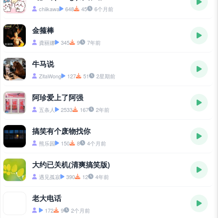
chiikawa
648
45
6个月前
金箍棒
龚丽娜
345
9
7年前
牛马说
ZitaWong
127
51
2星期前
阿珍爱上了阿强
五条人
2533
167
2年前
搞笑有个废物找你
熊乐园
150
8
4个月前
大约已关机(清爽搞笑版)
遇见孤寂
390
12
4年前
老大电话
172
9
2个月前