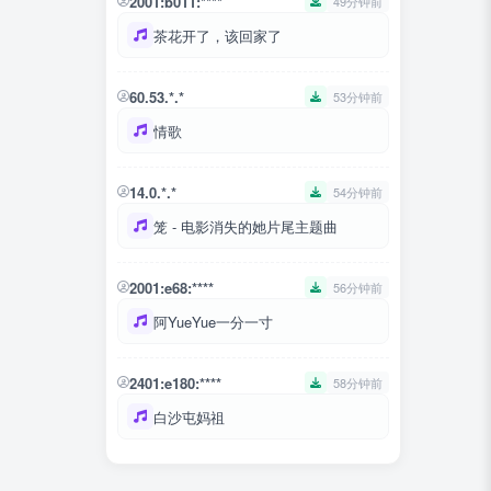
2001:b011:****
49分钟前
茶花开了，该回家了
60.53.*.*
53分钟前
情歌
14.0.*.*
54分钟前
笼 - 电影消失的她片尾主题曲
2001:e68:****
56分钟前
阿YueYue一分一寸
2401:e180:****
58分钟前
白沙屯妈祖