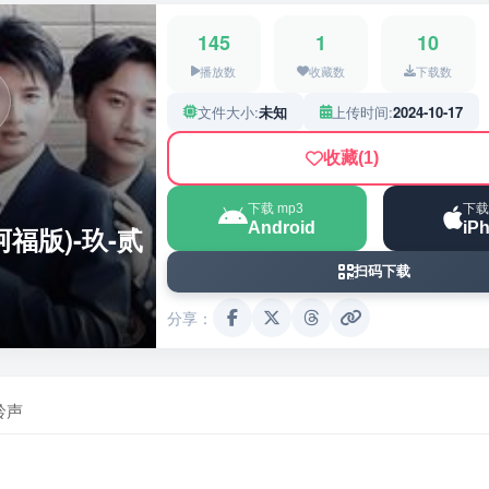
145
1
10
播放数
收藏数
下载数
文件大小:
未知
上传时间:
2024-10-17
收藏
(1)
下载 mp3
下载
Android
iP
J阿福版)-玖-贰
扫码下载
分享：
铃声