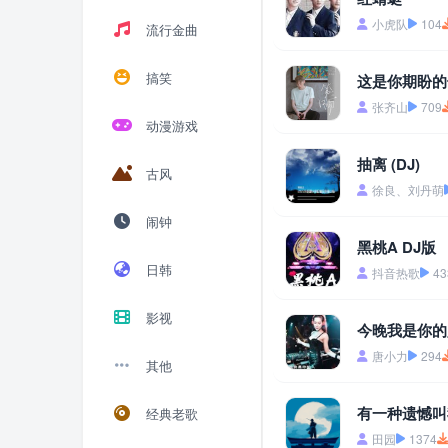
小虎队
104
流行金曲
搞笑
这是你期盼的
张齐山
709
动漫游戏
抽离 (DJ)
古风
徐良、刘丹萌
闹钟
黑桃A DJ版
日韩
抖音热歌
43
影视
今晚我是你的人
唐小力
294
其他
有一种遗憾叫我
经典老歌
田园
1374