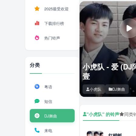
2025最受欢迎
下载排行榜
热门铃声
分类
小虎队 - 爱 (D
壹
粤语
小虎队
DJ舞曲
短信
"小虎队" 的铃声
同类
DJ舞曲
来电
红蜻蜓