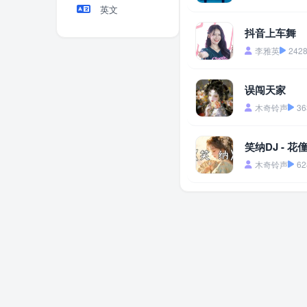
英文
抖音上车舞
李雅英
242
误闯天家
木奇铃声
36
笑纳DJ - 花
木奇铃声
62