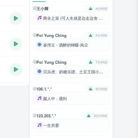
王小輝
4分钟前
两全之策 (可人生就是边走边舍 没有两全之策)
Poi Yung Ching
4分钟前
崔伟立 - 酒醉的蝴蝶-风尘
Poi Yung Ching
7分钟前
贝乐虎、奶糖乐团、土豆王国小乐队 - 勇气大爆发
106.1.*.*
9分钟前
颜人中 - 遇到
123.203.*.*
20分钟前
一生所爱