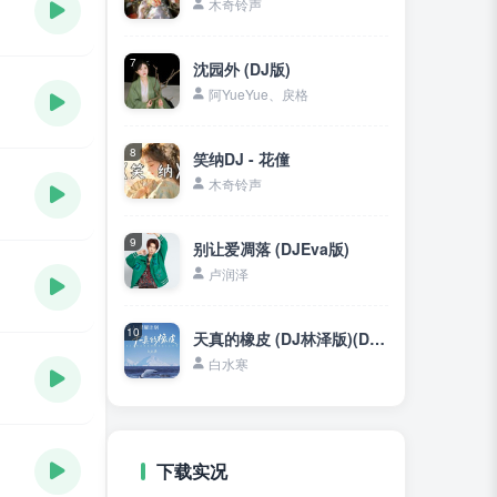
木奇铃声
7
沈园外 (DJ版)
阿YueYue、戾格
8
笑纳DJ - 花僮
木奇铃声
9
别让爱凋落 (DJEva版)
卢润泽
10
天真的橡皮 (DJ林泽版)(DJ林泽)
白水寒
下载实况