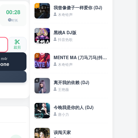
1
我曾像傻子一样爱你 (DJ)
00:28
木奇铃声
时长
2
黑桃A DJ版
抖音热歌
裁剪
3
MENTE MA (刀马刀马)抖音DJ
 m4r
hone
木奇铃声
4
离开我的依赖 (DJ)
王艳薇
5
今晚我是你的人 (DJ)
唐小力
6
误闯天家