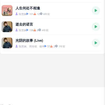
人生何处不相逢
陈慧娴
101
12
6年前
逝去的诺言
陈慧娴
136
8
4年前
光阴的故事 (Live)
陈慧娴、周传雄、杨坤
57
2
1年前