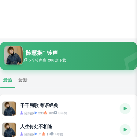
“陈慧娴” 铃声
5
个铃声
208
次下载
最热
最新
千千阙歌 粤语经典
陈慧娴
233
169
3年前
人生何处不相逢
陈慧娴
71
17
4年前