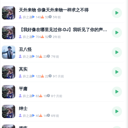
天外来物 你像天外来物一样求之不得
薛之谦
140
53
5年前
【我好像在哪里见过你-DJ】我听见了你的声音_
薛之谦
704
52
2年前
丑八怪
薛之谦
59
23
7年前
其实
薛之谦
122
22
9个月前
平庸
薛之谦
83
19
8个月前
绅士
薛之谦
40
14
6年前