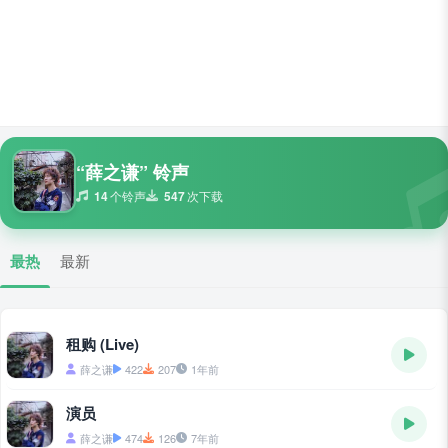
“薛之谦” 铃声
14
个铃声
547
次下载
最热
最新
租购 (Live)
薛之谦
422
207
1年前
演员
薛之谦
474
126
7年前