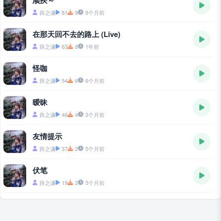
顽疾～
薛之谦
81
9
9个月前
在那天回不去的路上 (Live)
薛之谦
63
8
1年前
怪咖
薛之谦
54
6
6个月前
暧昧
薛之谦
46
4
3个月前
友情提示
薛之谦
37
2
5个月前
伏笔
薛之谦
19
2
5个月前