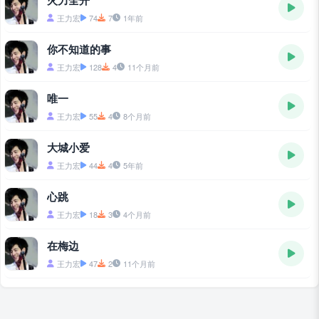
火力全开
王力宏
74
7
1年前
你不知道的事
王力宏
128
4
11个月前
唯一
王力宏
55
4
8个月前
大城小爱
王力宏
44
4
5年前
心跳
王力宏
18
3
4个月前
在梅边
王力宏
47
2
11个月前