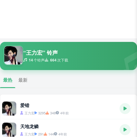
“王力宏” 铃声
14
个铃声
664
次下载
最热
最新
爱错
王力宏
3295
348
4年前
天地龙鳞
王力宏
291
144
4年前