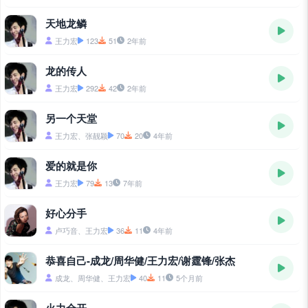
天地龙鳞
王力宏
123
51
2年前
龙的传人
王力宏
292
42
2年前
另一个天堂
王力宏、张靓颖
70
20
4年前
爱的就是你
王力宏
79
13
7年前
好心分手
卢巧音、王力宏
36
11
4年前
恭喜自己-成龙/周华健/王力宏/谢霆锋/张杰
成龙、周华健、王力宏
40
11
5个月前