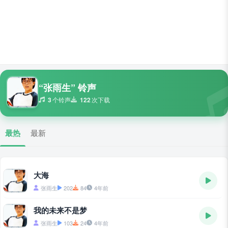
“张雨生” 铃声
3
个铃声
122
次下载
最热
最新
大海
张雨生
202
84
4年前
我的未来不是梦
张雨生
103
24
4年前