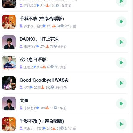
万能和弦
314
121
1星期前
千秋不改 (中泰合唱版)
雾未尽、启昂
215
54
2个月前
DAOKO、 打上花火
米津玄師
274
78
6年前
没出息日语版
王世坚
837
69
9个月前
Good GoodbyeHWASA
华莎
2240
392
8个月前
大鱼
米津玄師
186
11
1年前
千秋不改 (中泰合唱版)
雾未尽、启昂
215
54
2个月前