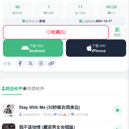
90
1
11
00:28
播放数
收藏数
下载数
时长
文件大小:
未知
上传时间:
2021-12-17
收藏
(1)
裁剪
下载 mp3
下载 m4r
Android
iPhone
分享：
精选铃声
同类铃声
Stay With Me (33秒留在我身边)
CHANYEOL、PUNCH
625
67
12个月前
我不该动情 (藏语男女合唱版)