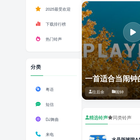
2025最受欢迎
下载排行榜
热门铃声
分类
一首适合当闹钟
粤语
往后余
闹钟
短信
精选铃声
同类铃声
DJ舞曲
来电
水晶版哆啦A