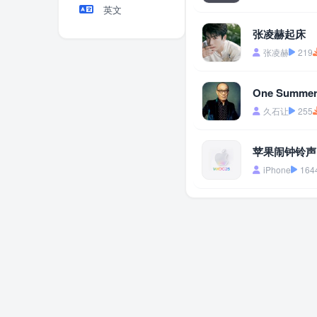
英文
张凌赫起床
张凌赫
219
One Summ
久石让
255
苹果闹钟铃声
iPhone
164