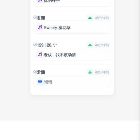
你的样子
君龔
46分钟前
Sweety-樱花草
129.126.*.*
48分钟前
老板 - 我不该动情
君龔
49分钟前
鬧鬧