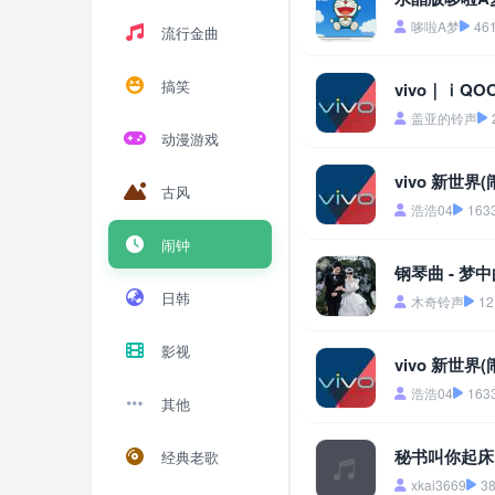
哆啦A梦
46
流行金曲
搞笑
vivo｜ⅰQ
盖亚的铃声
动漫游戏
vivo 新世界(
古风
浩浩04
163
闹钟
钢琴曲 - 梦
日韩
木奇铃声
12
影视
vivo 新世界(
浩浩04
163
其他
秘书叫你起床
经典老歌
xkai3669
3