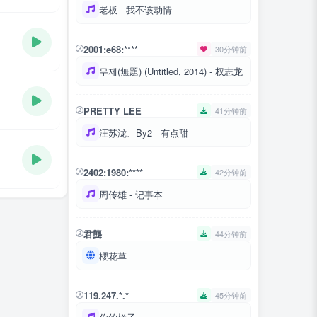
老板 - 我不该动情
2001:e68:****
30分钟前
무제(無題) (Untitled, 2014) - 权志龙
PRETTY LEE
41分钟前
汪苏泷、By2 - 有点甜
2402:1980:****
42分钟前
周传雄 - 记事本
君龔
44分钟前
櫻花草
119.247.*.*
45分钟前