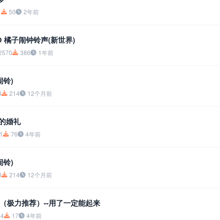
1
50
2年前
OO 橘子闹钟铃声(新世界)
2570
386
1年前
闹铃)
3
214
12个月前
中的婚礼
1
76
4年前
闹铃)
3
214
12个月前
（极力推荐）--用了一定能起来
84
17
4年前