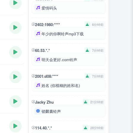
爱情码头
2402:1980:****
6分钟前
年少的你啊铃声mp3下载
60.53.*.*
7分钟前
明天会更好.com铃声
2001:d08:****
7分钟前
姓名 (你模糊的姓和名)
Jacky Zhu
21分钟前
锁麟囊铃声
114.40.*.*
28分钟前