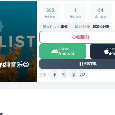
695
1
54
播放数
收藏数
下载数
文件大小:
未知
上传时间:
2025-08-08
收藏
(1)
下载 mp3
下载
Android
iP
的纯音乐😉
扫码下载
分享：
梦