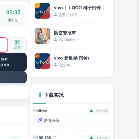
1
vivo｜ⅰQOO 橘子闹钟铃声(新世界)
02:35
盖亚的铃声
时长
2
防空警报声
My Ringtone
裁剪
3
vivo 新世界(闹铃)
 m4r
hone
浩浩04
下载实况
slime
2分钟前
爱情码头
180.188.*.*
4分钟前