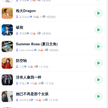
李润祺
23
4
3星期前
枪火Dragon
宝石Gem
56
17
4星期前
破相
李克勤
20
3
4星期前
Summer Boss (夏日主角)
Liam Connee
36
9
4星期前
防空响
小艾
55
5
1个月前
没有人像我一样
宇宙人
103
36
1个月前
她已不再是那个女孩
DIOR大颖
138
35
1个月前