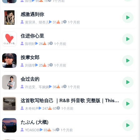
陈佳
95
16
1个月前
感激遇到你
黄宗泽、胡杏儿
31
2
1个月前
住进你心里
陈明轩
26
3
1个月前
按摩女郎
刘德华
25
3
1个月前
会过去的
许志安、车婉婉
36
4
1个月前
这首歌写给自己 ｜R&B 抖音歌 完整版｜This Song Is Written for Myself
木奇铃声
247
65
1个月前
たぶん (大概)
YOASOBI
69
14
1个月前