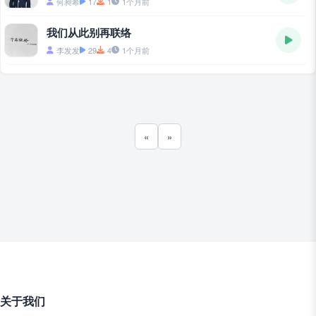
何昶希
17
1
1个月前
我们从此别再联络
李发发
29
4
1个月前
«
»
关于我们