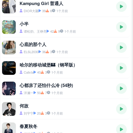
Kampung Girl 普通人
DIOR大颖
39
6
1个月前
小半
谭松韵、王铮亮
42
9
1个月前
心底的那个人
ELSL2030
36
3
1个月前
哈尔的移动城堡🏰（钢琴版）
Calixta
40
3
1个月前
心都凉了还怕什么冷 (54秒)
洋澜一
50
7
1个月前
何故
刘宇宁
20
3
1个月前
春夏秋冬