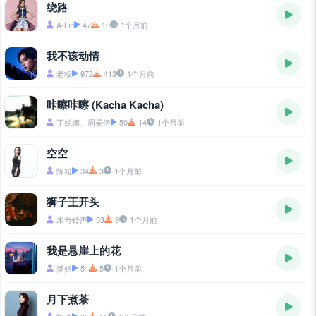
绕路
A-Lin
47
10
1个月前
我不该动情
老板
972
413
1个月前
咔嚓咔嚓 (Kacha Kacha)
丁妮娜、周晏伊
50
14
1个月前
空空
陈粒
34
3
1个月前
狮子王开头
木奇铃声
53
8
1个月前
我是悬崖上的花
梦姐
51
5
1个月前
月下煮茶