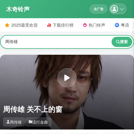
木奇铃声
去广告
2025最受欢迎
下载排行榜
热门铃声
粤语
搜索
周传雄 关不上的窗
周传雄
流行金曲