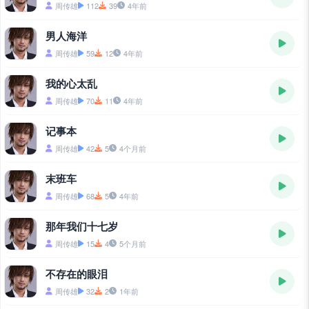
周传雄
112
39
4年前
男人海洋
周传雄
59
12
4年前
我的心太乱
周传雄
70
11
4年前
记事本
周传雄
42
5
4个月前
末班车
周传雄
68
5
4年前
那年我们十七岁
周传雄
15
4
5个月前
不存在的眼泪
周传雄
32
2
1年前