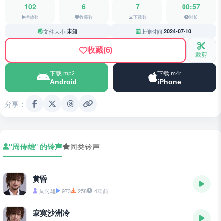
102
6
7
00:57
播放数
收藏数
下载数
时长
文件大小:
未知
上传时间:
2024-07-10
收藏
(6)
裁剪
下载 mp3
下载 m4r
Android
iPhone
分享：
"周传雄" 的铃声
同类铃声
黄昏
周传雄
973
258
4年前
寂寞沙洲冷