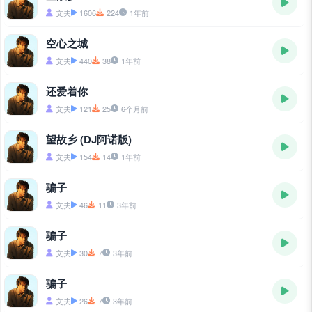
文夫
1606
224
1年前
空心之城
文夫
440
38
1年前
还爱着你
文夫
121
25
6个月前
望故乡 (DJ阿诺版)
文夫
154
14
1年前
骗子
文夫
46
11
3年前
骗子
文夫
30
7
3年前
骗子
文夫
26
7
3年前