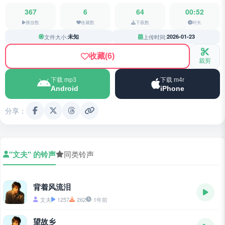
367
6
64
00:52
播放数
收藏数
下载数
时长
文件大小:
未知
上传时间:
2026-01-23
收藏
(6)
裁剪
下载 mp3
下载 m4r
Android
iPhone
分享：
"文夫" 的铃声
同类铃声
背着风流泪
文夫
1257
262
1年前
望故乡