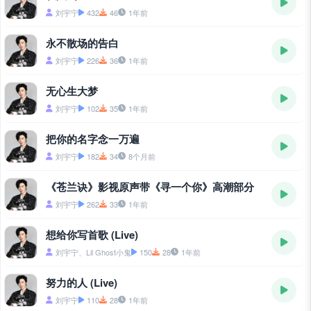
刘宇宁
432
46
1年前
永不散场的告白
刘宇宁
226
36
1年前
无心生大梦
刘宇宁
102
35
1年前
把你的名字念一万遍
刘宇宁
182
34
8个月前
《苍兰诀》影视原声带《寻一个你》高潮部分
刘宇宁
262
33
1年前
想给你写首歌 (Live)
刘宇宁、Lil Ghost小鬼
150
28
1年前
努力的人 (Live)
刘宇宁
110
28
1年前