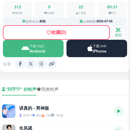
312
0
22
00:31
播放数
收藏数
下载数
时长
文件大小:
未知
上传时间:
2025-07-05
收藏
(0)
裁剪
下载 mp3
下载 m4r
Android
iPhone
分享：
"刘宇宁" 的铃声
同类铃声
讲真的 - 男神版
刘宇宁
693
156
7年前
长风谣