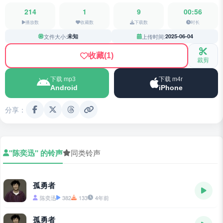
214
1
9
00:56
播放数
收藏数
下载数
时长
文件大小:
未知
上传时间:
2025-06-04
收藏
(1)
裁剪
下载 mp3
下载 m4r
Android
iPhone
分享：
"陈奕迅" 的铃声
同类铃声
孤勇者
陈奕迅
382
133
4年前
孤勇者