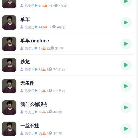
陈奕迅
136
117
4年前
单车
陈奕迅
140
39
4年前
单车 ringtone
陈奕迅
47
22
3年前
沙龙
陈奕迅
34
6
7个月前
无条件
陈奕迅
27
5
8个月前
我什么都没有
陈奕迅
20
4
4年前
一丝不挂
陈奕迅
59
4
1年前