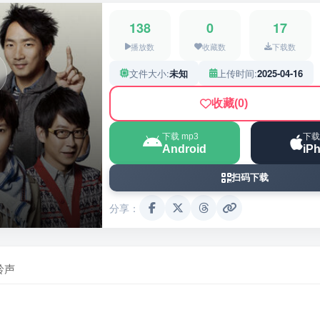
138
0
17
播放数
收藏数
下载数
文件大小:
未知
上传时间:
2025-04-16
收藏
(0)
下载 mp3
下载
Android
iP
扫码下载
分享：
铃声