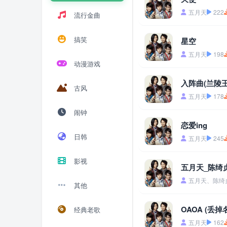
五月天
222
流行金曲
搞笑
星空
五月天
198
动漫游戏
入阵曲(兰陵
古风
五月天
178
闹钟
恋爱ing
日韩
五月天
245
影视
五月天_陈绮贞
五月天、陈绮
其他
OAOA (丢掉
经典老歌
五月天
162