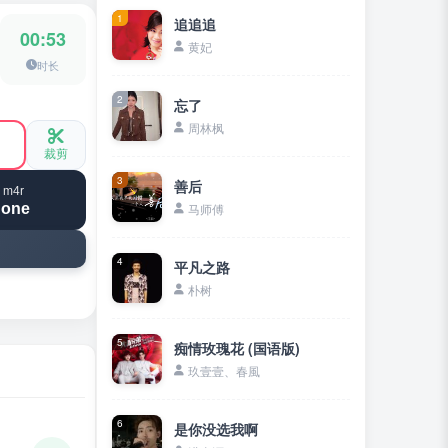
1
追追追
00:53
黄妃
时长
2
忘了
周林枫
裁剪
3
善后
 m4r
hone
马师傅
4
平凡之路
朴树
5
痴情玫瑰花 (国语版)
玖壹壹、春風
6
是你没选我啊