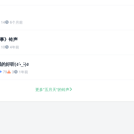
14
6个月前
事》铃声
10
4年前
听(ง •̀_•́)ง
79
3
1年前
更多"五月天"的铃声