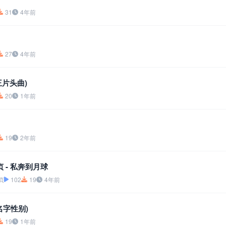
31
4年前
27
4年前
王片头曲)
20
1年前
19
2年前
 - 私奔到月球
贞
102
19
4年前
名字性别)
19
1年前