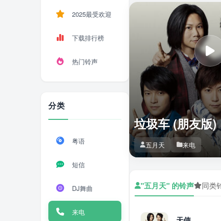
2025最受欢迎
下载排行榜
热门铃声
分类
垃圾车 (朋友版)
粤语
五月天
来电
短信
"五月天" 的铃声
同类
DJ舞曲
来电
天使