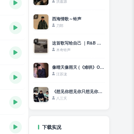
洪嘉源
7
西海情歌～铃声
刀郎
8
这首歌写给自己 ｜R&B 抖音歌 完整版｜This Song Is Written for Myself
木奇铃声
9
像晴天像雨天 (《难哄》OST)
汪苏泷
10
《想见你想见你只想见你》想见你只想见你❤未来过去我只想见你
八三夭
下载实况