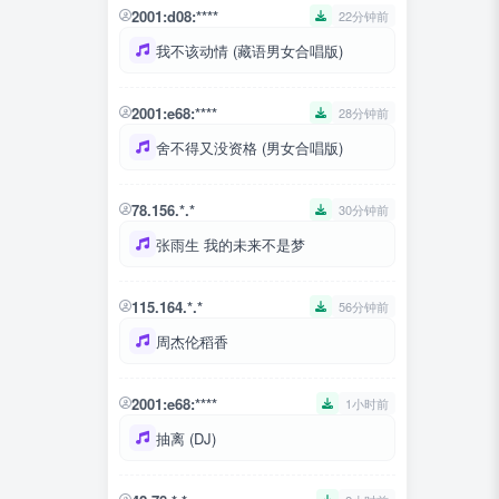
2001:d08:****
22分钟前
我不该动情 (藏语男女合唱版)
2001:e68:****
28分钟前
舍不得又没资格 (男女合唱版)
78.156.*.*
30分钟前
张雨生 我的未来不是梦
115.164.*.*
56分钟前
周杰伦稻香
2001:e68:****
1小时前
抽离 (DJ)