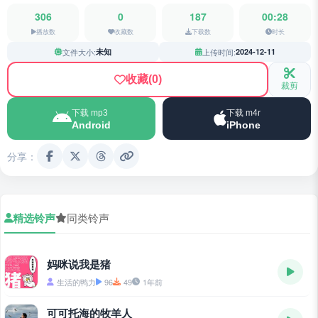
306
0
187
00:28
播放数
收藏数
下载数
时长
文件大小:
未知
上传时间:
2024-12-11
收藏
(0)
裁剪
下载 mp3
下载 m4r
Android
iPhone
分享：
精选铃声
同类铃声
妈咪说我是猪
生活的鸭力
96
49
1年前
可可托海的牧羊人