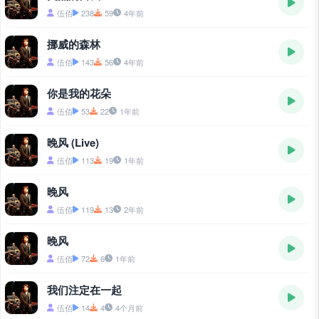
伍佰
238
59
4年前
挪威的森林
伍佰
143
56
4年前
你是我的花朵
伍佰
53
22
1年前
晚风 (Live)
伍佰
113
19
1年前
晚风
伍佰
119
13
2年前
晚风
伍佰
72
6
1年前
我们注定在一起
伍佰
14
4
4个月前