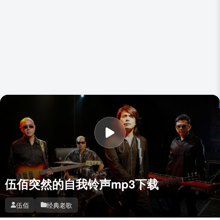
伍佰突然的自我铃声mp3下载
伍佰
经典老歌