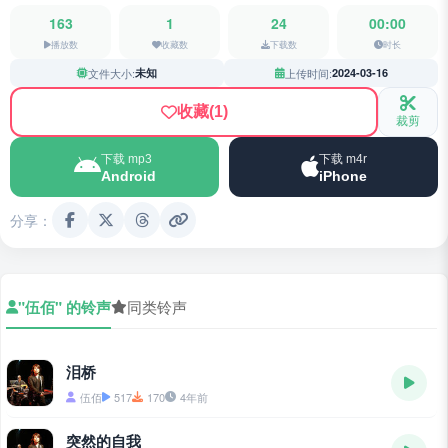
163
1
24
00:00
播放数
收藏数
下载数
时长
文件大小:
未知
上传时间:
2024-03-16
收藏
(1)
裁剪
下载 mp3
下载 m4r
Android
iPhone
分享：
"伍佰" 的铃声
同类铃声
泪桥
伍佰
517
170
4年前
突然的自我