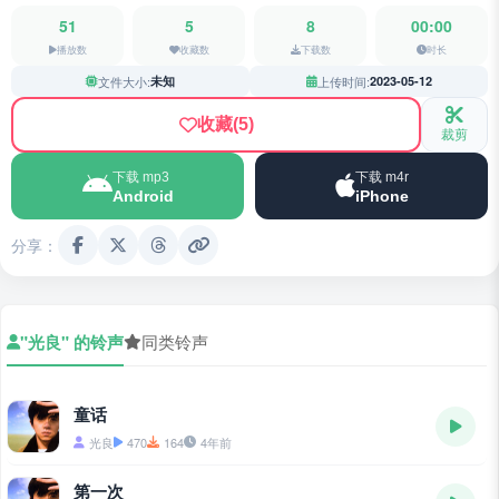
51
5
8
00:00
播放数
收藏数
下载数
时长
文件大小:
未知
上传时间:
2023-05-12
收藏
(5)
裁剪
下载 mp3
下载 m4r
Android
iPhone
分享：
"光良" 的铃声
同类铃声
童话
光良
470
164
4年前
第一次