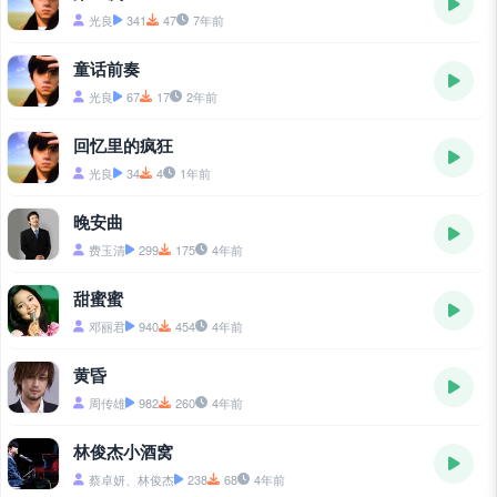
光良
341
47
7年前
童话前奏
光良
67
17
2年前
回忆里的疯狂
光良
34
4
1年前
晚安曲
费玉清
299
175
4年前
甜蜜蜜
邓丽君
940
454
4年前
黄昏
周传雄
982
260
4年前
林俊杰小酒窝
蔡卓妍、林俊杰
238
68
4年前