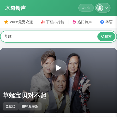
木奇铃声
去广告
2025最受欢迎
下载排行榜
热门铃声
粤语
搜索
草蜢宝贝对不起
草蜢
经典老歌