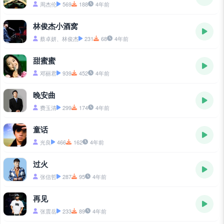
周杰伦
569
188
4年前
林俊杰小酒窝
蔡卓妍、林俊杰
231
68
4年前
甜蜜蜜
邓丽君
939
452
4年前
晚安曲
费玉清
299
174
4年前
童话
光良
466
162
4年前
过火
张信哲
287
95
4年前
再见
张震岳
233
89
4年前