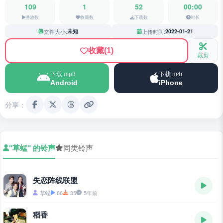
109
1
52
00:00
播放数
收藏数
下载数
时长
文件大小:
未知
上传时间:
2022-01-21
收藏
(1)
裁剪
下载 mp3
下载 m4r
Android
iPhone
分享：
"草蜢" 的铃声
同类铃声
失恋阵线联盟
草蜢
66
35
5年前
稻香