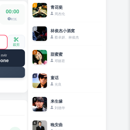
1
青花瓷
00:00
周杰伦
时长
2
林俊杰小酒窝
蔡卓妍、林俊杰
裁剪
3
甜蜜蜜
 m4r
hone
邓丽君
4
童话
光良
5
来生缘
刘德华
6
晚安曲