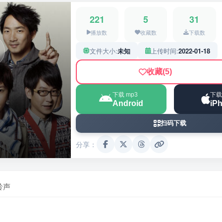
221
5
31
播放数
收藏数
下载数
文件大小:
未知
上传时间:
2022-01-18
收藏
(5)
下载 mp3
下载
Android
iP
扫码下载
分享：
铃声