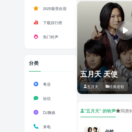
2025最受欢迎
下载排行榜
热门铃声
分类
五月天 天使
粤语
五月天
经典老歌
短信
"五月天" 的铃声
同类
DJ舞曲
来电
任性