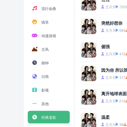
五月天
720
流行金曲
搞笑
突然好想你
五月天
685
动漫游戏
倔强
古风
五月天
472
闹钟
因为你 所以
日韩
五月天
317
影视
离开地球表面
五月天
216
其他
温柔
经典老歌
五月天
38