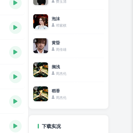
费玉清
7
泡沫
邓紫棋
8
黄昏
周传雄
9
搁浅
周杰伦
10
稻香
周杰伦
下载实况