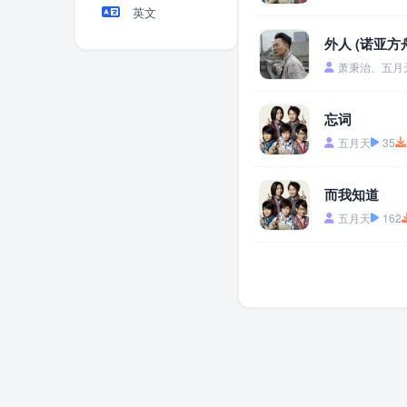
英文
外人 (诺亚方舟
萧秉治、五月
忘词
五月天
35
而我知道
五月天
162