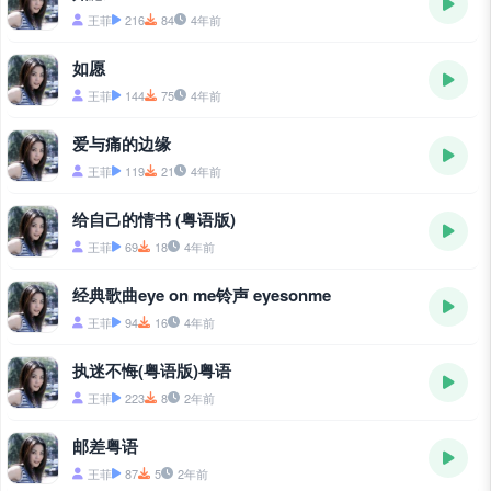
王菲
216
84
4年前
如愿
王菲
144
75
4年前
爱与痛的边缘
王菲
119
21
4年前
给自己的情书 (粤语版)
王菲
69
18
4年前
经典歌曲eye on me铃声 eyesonme
王菲
94
16
4年前
执迷不悔(粤语版)粤语
王菲
223
8
2年前
邮差粤语
王菲
87
5
2年前