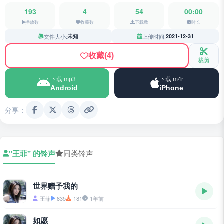
193
4
54
00:00
播放数
收藏数
下载数
时长
文件大小:
未知
上传时间:
2021-12-31
收藏
(4)
裁剪
下载 mp3
下载 m4r
Android
iPhone
分享：
"王菲" 的铃声
同类铃声
世界赠予我的
王菲
835
181
1年前
如愿