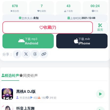
678
7
43
00:24
播放数
收藏数
下载数
时长
文件大小:
未知
上传时间:
2021-12-08
收藏
(7)
裁剪
下载 mp3
下载 m4r
Android
iPhone
分享：
精选铃声
同类铃声
黑桃A DJ版
抖音热歌
432
182
3年前
抖音上车舞