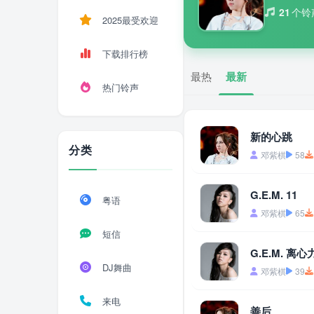
21
个铃
2025最受欢迎
下载排行榜
最热
最新
热门铃声
新的心跳
分类
邓紫棋
58
G.E.M. 11
粤语
邓紫棋
65
短信
G.E.M. 离心
DJ舞曲
邓紫棋
39
来电
善后