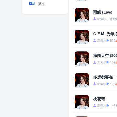
英文
雨蝶 (Live)
邓紫棋、张靓
G.E.M. 光年
邓紫棋
592
海阔天空 (2
邓紫棋
132
多远都要在一起
邓紫棋
186
桃花诺
邓紫棋
147