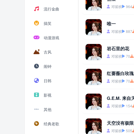
邓紫棋
964
流行金曲
搞笑
唯一
邓紫棋
887
动漫游戏
岩石里的花
古风
邓紫棋
70
闹钟
红蔷薇白玫瑰 (
日韩
邓紫棋
70
影视
G.E.M. 来
邓紫棋
154
其他
天空没有极限
经典老歌
邓紫棋
505