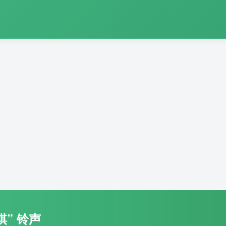
棋” 铃声