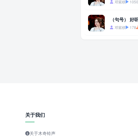
邓紫棋
105
（句号） 好
邓紫棋
178
关于我们
关于木奇铃声