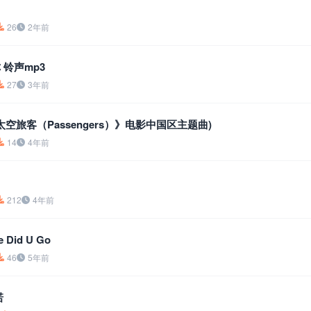
26
2年前
你 铃声mp3
27
3年前
太空旅客（Passengers）》电影中国区主题曲)
14
4年前
212
4年前
e Did U Go
46
5年前
诺