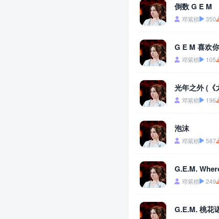
倒数 G E M
邓紫棋
350
G E M 喜欢
邓紫棋
105
光年之外 (《
邓紫棋
196
泡沫
邓紫棋
587
G.E.M. Wher
邓紫棋
249
G.E.M. 桃花