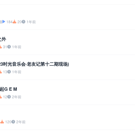
颖
184
20
1年前
之外
31
1年前
023时光音乐会·老友记第十二期现场)
13
1年前
G E M
12
2年前
4
120
2年前