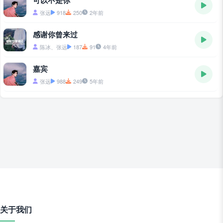
可以不是你
张远
918
250
2年前
感谢你曾来过
陈冰、张远
187
91
4年前
嘉宾
张远
988
249
5年前
关于我们