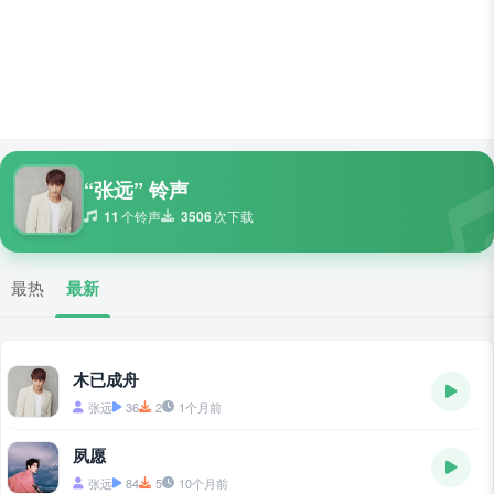
“张远” 铃声
11
个铃声
3506
次下载
最热
最新
木已成舟
张远
36
2
1个月前
夙愿
张远
84
5
10个月前