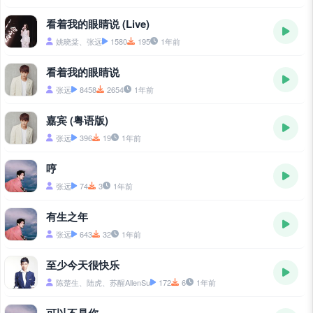
看着我的眼睛说 (Live)
姚晓棠、张远
1580
195
1年前
看着我的眼睛说
张远
8458
2654
1年前
嘉宾 (粤语版)
张远
396
19
1年前
哼
张远
74
3
1年前
有生之年
张远
643
32
1年前
至少今天很快乐
陈楚生、陆虎、苏醒AllenSu
172
6
1年前