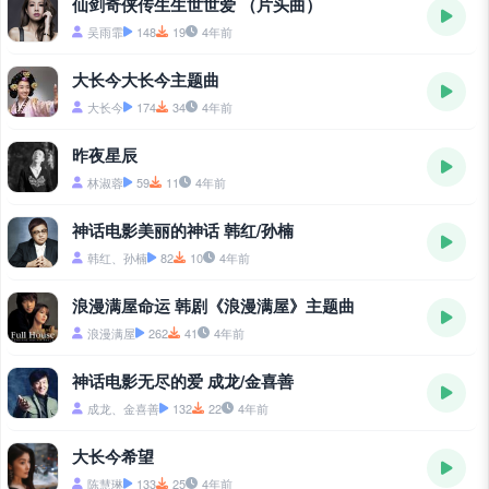
仙剑奇侠传生生世世爱 （片头曲）
吴雨霏
148
19
4年前
大长今大长今主题曲
大长今
174
34
4年前
昨夜星辰
林淑蓉
59
11
4年前
神话电影美丽的神话 韩红/孙楠
韩红、孙楠
82
10
4年前
浪漫满屋命运 韩剧《浪漫满屋》主题曲
浪漫满屋
262
41
4年前
神话电影无尽的爱 成龙/金喜善
成龙、金喜善
132
22
4年前
大长今希望
陈慧琳
133
25
4年前