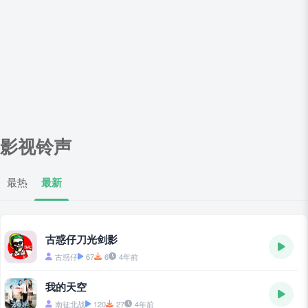
影视铃声
最热
最新
古惑仔刀光剑影
古惑仔
67
6
4年前
我的天空
南征北战
120
27
4年前