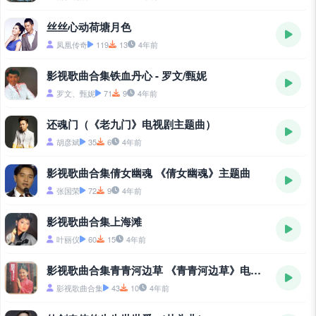
丝丝心动荷塘月色
凤凰传奇
119
13
4年前
影视歌曲合集铁血丹心 - 罗文/甄妮
罗文、甄妮
71
9
4年前
还魂门（《老九门》电视剧主题曲）
胡彦斌
35
6
4年前
影视歌曲合集倩女幽魂 《倩女幽魂》主题曲
张国荣
72
9
4年前
影视歌曲合集上海滩
叶丽仪
60
15
4年前
影视歌曲合集青青河边草 《青青河边草》电视剧主题曲
影视歌曲合集
43
10
4年前