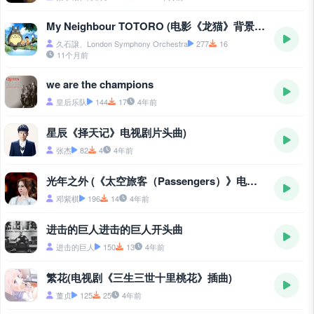
My Neighbour TOTORO (电影《龙猫》背景音乐)
久石譲、London Symphony Orchestra
277
16
11个月前
we are the champions
皇后乐队
144
17
4年前
星辰《择天记》电视剧片头曲)
张杰
82
4
4年前
光年之外 (《太空旅客（Passengers）》电影中国区主题曲)
邓紫棋
196
14
4年前
进击的巨人进击的巨人开头曲
进击的巨人
150
13
4年前
繁花(电视剧《三生三世十里桃花》插曲)
董贞
125
25
4年前