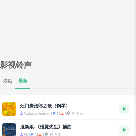
影视铃声
最热
最新
灶门炭治郎之歌（钢琴）
Wakanda forever！
30
3
4个月前
鬼新娘-《殭屍先生》插曲
曦微
42
6
4个月前