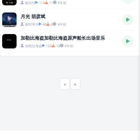
杨宗纬
113
11
4年前
月光 胡彦斌
秦时明月
48
6
4年前
加勒比海盗加勒比海盗原声船长出场音乐
加勒比海盗
123
18
4年前
«
»