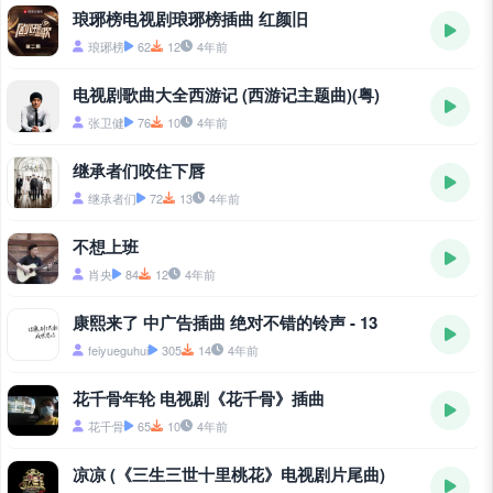
琅琊榜电视剧琅琊榜插曲 红颜旧
琅琊榜
62
12
4年前
电视剧歌曲大全西游记 (西游记主题曲)(粤)
张卫健
76
10
4年前
继承者们咬住下唇
继承者们
72
13
4年前
不想上班
肖央
84
12
4年前
康熙来了 中广告插曲 绝对不错的铃声 - 13
feiyueguhui
305
14
4年前
花千骨年轮 电视剧《花千骨》插曲
花千骨
65
10
4年前
凉凉 (《三生三世十里桃花》电视剧片尾曲)