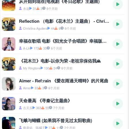
从开始到现在(电视剧《冬日恋歌》主题曲)
永远
31
3
6个月前
Reflection （电影《花木兰》主题曲） - Christina Aguilera
Christina Aguilera
44
6
6个月前
幸福在歌唱 电影《阳光女子合唱团》幸福版主题曲
A-Lin
173
35
6个月前
《花木兰》电影-以你为荣 -老祖宗保佑我🙏
My Ringtone
130
24
6个月前
Aimer - Ref:rain 《愛在雨過天晴時》的片尾曲
Aimer
33
3
6个月前
天命最高 《寻秦记主题曲》
古天乐
363
55
7个月前
飞蛾与蝴蝶 (如果我不曾见过太阳歌曲)
蔡承佑、陈橘子
77
11
7个月前