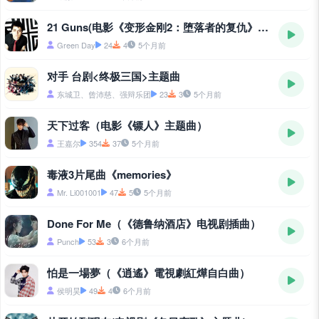
21 Guns(电影《变形金刚2：堕落者的复仇》插曲)
Green Day
24
4
5个月前
对手 台剧<终极三国>主题曲
东城卫、曾沛慈、强辩乐团
23
3
5个月前
天下过客（电影《镖人》主题曲）
王嘉尔
354
37
5个月前
毒液3片尾曲《memories》
Mr. Li001001
47
5
5个月前
Done For Me（《德鲁纳酒店》电视剧插曲）
Punch
53
3
6个月前
怕是一場夢（《逍遙》電視劇紅燁自白曲）
侯明昊
49
4
6个月前